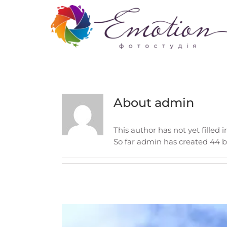
Skip
to
content
About
admin
This author has not yet filled i
So far admin has created 44 bl